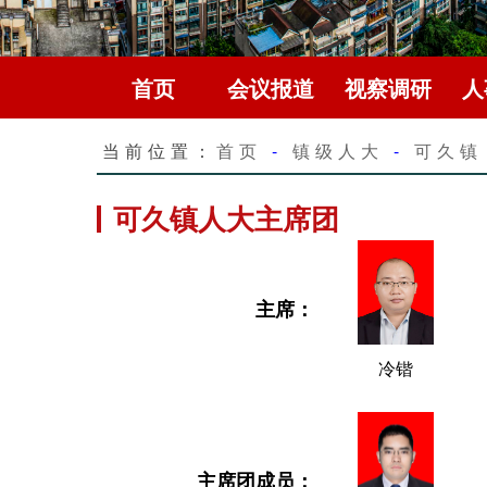
首页
会议报道
视察调研
人
当前位置：
首页
-
镇级人大
-
可久镇
可久镇人大主席团
主席：
冷锴
主席团成员：