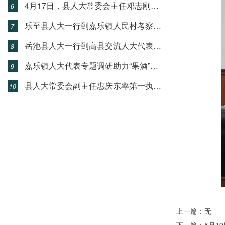
4月17日，县人大常委会主任邓志刚到复兴镇调研督导驻村帮扶、重点项目建设、森林防灭火、全域绿色防控等工作
6
乐至县人大一行到嘉乐镇人民村考察蚕桑产业
7
岳池县人大一行到高县交流人大代表家站建设等工作
8
嘉乐镇人大代表专题调研助力“果酒”产业发展
9
县人大常委会副主任惠庆东率第一执法检查小组到胜天镇，开展《中华人民共和国农产品质量安全法》（以下简称《农产品质量安全法》）执法检查
10
上一篇：无