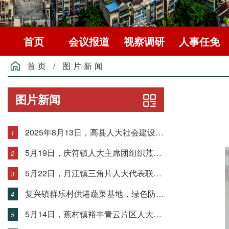
首页
会议报道
视察调研
人事任免
首页
/
图片新闻
图片新闻
2025年8月13日，高县人大社会建设委召开第二次全体会议
1
5月19日，庆符镇人大主席团组织苽芦片区联络站人大代表视察茶叶全面绿色防控。
2
5月22日，月江镇三角片人大代表联络站开展第二季度代表小组活动。
3
复兴镇群乐村供港蔬菜基地，绿色防控辣椒丰收。
4
5月14日，蕉村镇裕丰青云片区人大代表联络站组织镇代表调研全面绿色防控工作。
5